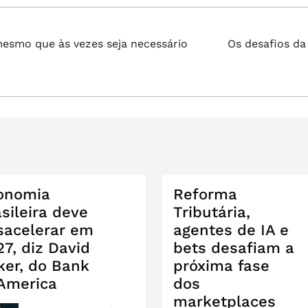
Próximo
mesmo que às vezes seja necessário
Os desafios da
post:
onomia
Reforma
sileira deve
Tributária,
sacelerar em
agentes de IA e
7, diz David
bets desafiam a
ker, do Bank
próxima fase
 America
dos
marketplaces