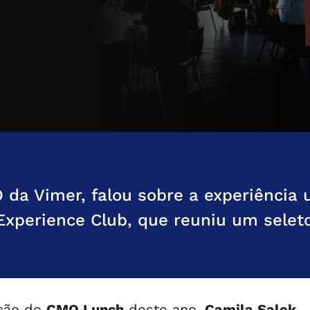
 da Vimer, falou sobre a experiência 
Experience Club, que reuniu um selet
ição do
CMO Lunch
deste ano,
Camila Salek
,