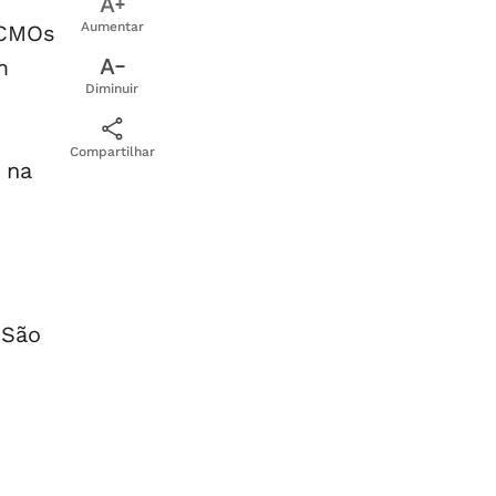
Aumentar
 CMOs
m
Diminuir
Compartilhar
 na
 São