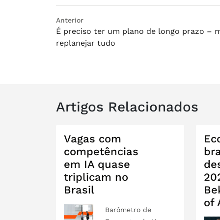
Navegação
Post
Anterior
É preciso ter um plano de longo prazo – 
anterior:
de
replanejar tudo
Post
Artigos Relacionados
Vagas com
Ec
competências
bra
em IA quase
de
triplicam no
202
Brasil
Be
of
Barômetro de