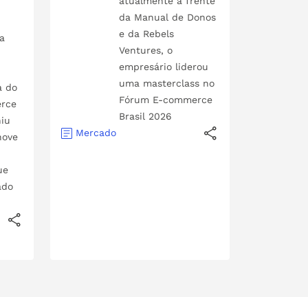
atualmente à frente
da Manual de Donos
e da Rebels
a
Ventures, o
empresário liderou
uma masterclass no
a do
Fórum E-commerce
rce
Brasil 2026
niu
Mercado
nove
ue
ado