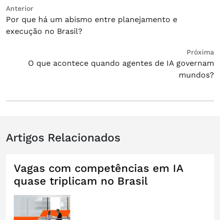
Navegação
Post
Anterior
Por que há um abismo entre planejamento e
anterior:
de
execução no Brasil?
Post
Próximo
Próxima
O que acontece quando agentes de IA governam
post:
mundos?
Artigos Relacionados
Vagas com competências em IA
quase triplicam no Brasil