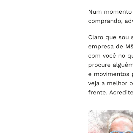
Num momento c
comprando, adv
Claro que sou 
empresa de M&A
com você no qua
procure alguém
e movimentos p
veja a melhor 
frente. Acredite