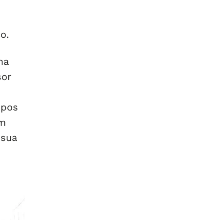
o.
ma
sor
mpos
em
 sua