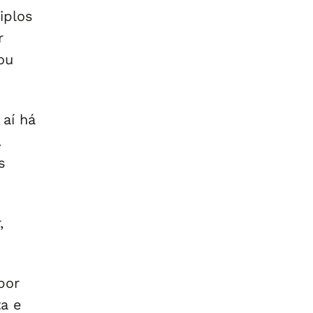
iplos
r
ou
 aí há
.
s
,
por
ta e