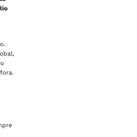
lio
o.
obal,
do
fora.
mpre