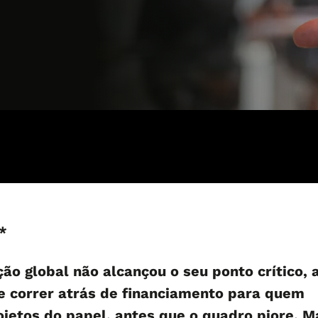
*
ção global não alcançou o seu ponto crítico, 
e correr atrás de financiamento para quem
rojetos do papel, antes que o quadro piore. M