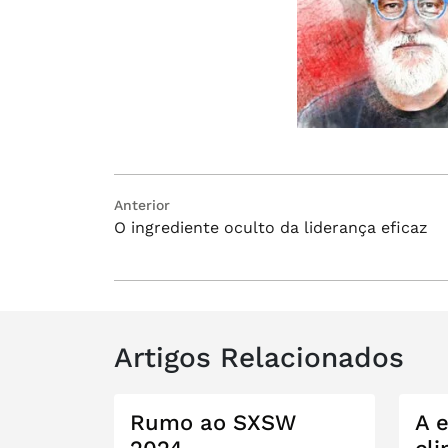
Navegação
Post
Anterior
O ingrediente oculto da liderança eficaz
anterior:
de
Post
Artigos Relacionados
Rumo ao SXSW
A 