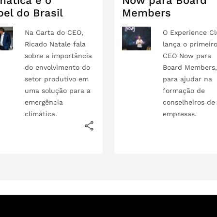
mática e o
Now para Board
el do Brasil
Members
Na Carta do CEO,
O Experience C
Ricado Natale fala
lança o primeir
sobre a importância
CEO Now para
do envolvimento do
Board Members
setor produtivo em
para ajudar na
uma solução para a
formação de
emergência
conselheiros de
climática.
empresas.