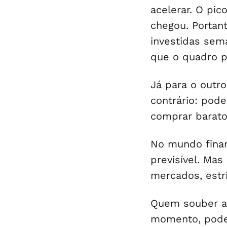
acelerar. O pic
chegou. Portan
investidas sema
que o quadro pi
Já para o outr
contrário: po
comprar barato
No mundo finan
previsível. Ma
mercados, estri
Quem souber ag
momento, pode 