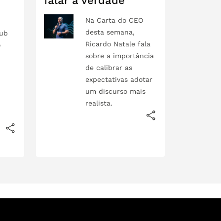
falar a verdade
Na Carta do CEO
desta semana,
lub
Ricardo Natale fala
o
sobre a importância
de calibrar as
,
expectativas adotar
um discurso mais
realista.