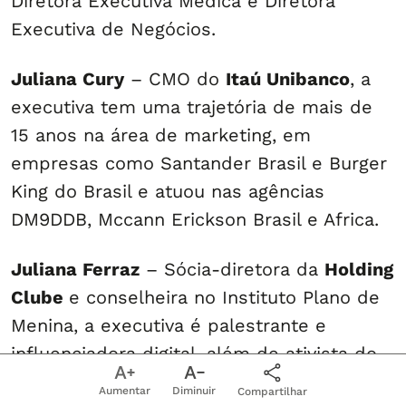
Diretora Executiva Médica e Diretora
Executiva de Negócios.
Juliana Cury
– CMO do
Itaú Unibanco
, a
executiva tem uma trajetória de mais de
15 anos na área de marketing, em
empresas como Santander Brasil e Burger
King do Brasil e atuou nas agências
DM9DDB, Mccann Erickson Brasil e Africa.
Juliana Ferraz
– Sócia-diretora da
Holding
Clube
e conselheira no Instituto Plano de
Menina, a executiva é palestrante e
influenciadora digital, além de ativista do
movimento “corpo livre”, que trabalha a
Aumentar
Diminuir
Compartilhar