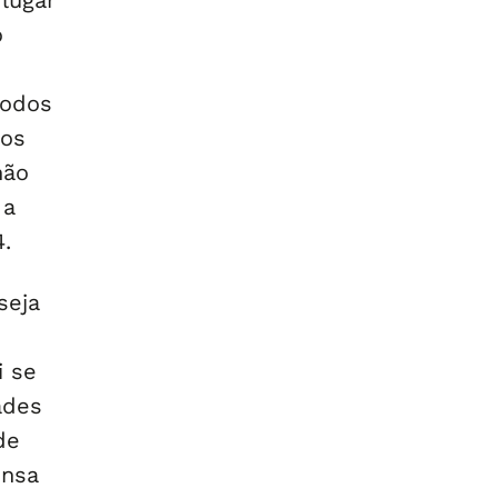
lugar
o
todos
dos
não
 a
4.
seja
i se
ades
de
ensa