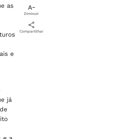
ue as
Diminuir
Compartilhar
turos
ais e
e
e já
 de
ito
 e a