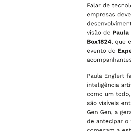
Falar de tecnol
empresas devem
desenvolvimento
visão de
Paula 
Box1824
, que 
evento do
Expe
acompanhantes n
Paula Englert 
inteligência ar
como um todo,
são visíveis en
Gen Gen, a gera
de antecipar o 
começam a estu