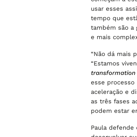
usar esses ass
tempo que estã
também são a g
e mais complexo
“Não dá mais pr
“Estamos viven
transformation
esse processo 
aceleração e d
as três fases 
podem estar em
Paula defende 