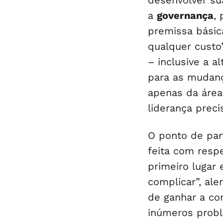
desenvolver su
a
governança
,
premissa básic
qualquer custo”
– inclusive a a
para as mudanç
apenas da área
liderança preci
O ponto de part
feita com resp
primeiro lugar 
complicar”, ale
de ganhar a co
inúmeros prob