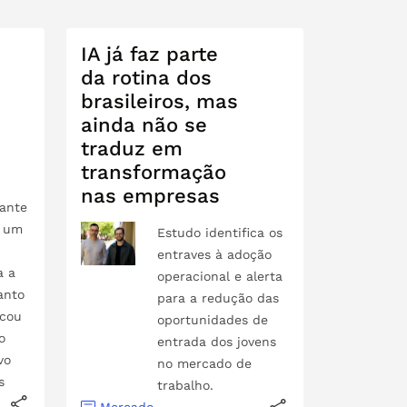
IA já faz parte
da rotina dos
brasileiros, mas
ainda não se
traduz em
transformação
nas empresas
rante
, um
Estudo identifica os
entraves à adoção
a a
operacional e alerta
anto
para a redução das
acou
oportunidades de
o
entrada dos jovens
vo
no mercado de
s
trabalho.