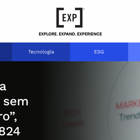
Tecnologia
ESG
a
e sem
o”,
1824