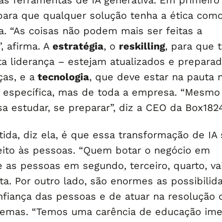
as ferramentas de IA generativa. Em primeiro 
 para que qualquer solução tenha a ética com
a. “As coisas não podem mais ser feitas a
, afirma. A
estratégia
, o
reskilling
, para que 
lta liderança – estejam atualizados e prepara
as, e a
tecnologia
, que deve estar na pauta 
 específica, mas de toda a empresa. “Mesmo
sa estudar, se preparar”, diz a CEO da Box182
ida, diz ela, é que essa transformação de IA 
eito às pessoas. “Quem botar o negócio em
e as pessoas em segundo, terceiro, quarto, va
rta. Por outro lado, são enormes as possibilid
nfiança das pessoas e de atuar na resolução 
lemas. “Temos uma carência de educação im