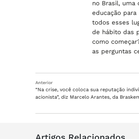
no Brasil, uma
educação para 
todos esses lu
de hábito das 
como começar?
as perguntas ce
Navegação
Post
Anterior
“Na crise, você coloca sua reputação indivi
anterior:
de
acionista”, diz Marcelo Arantes, da Braske
Post
Artigos Relacionados