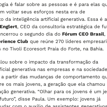
ogia é falar sobre as pessoas e é para elas q
 voltar seus esforços nesta era de
 da inteligência artificial generativa. Essa é a
Englert
, CEO da consultoria estratégica de fu
encerrou o segundo dia do
Fórum CEO Brasil
,
rience Club
que reúne 270 líderes empresari
o Tivoli Ecoresort Praia do Forte, na Bahia.
falou sobre o impacto da transformação da
tificial generativa nas empresas e na sociedad
 a partir das mudanças de comportamento qu
tre os mais jovens, a geração que ela chamou
ção generativa. “Olhar para os jovens é um je
futuro”, disse Paula. Um exemplo: jovens já
dar com o auxílio de assistentes generativos