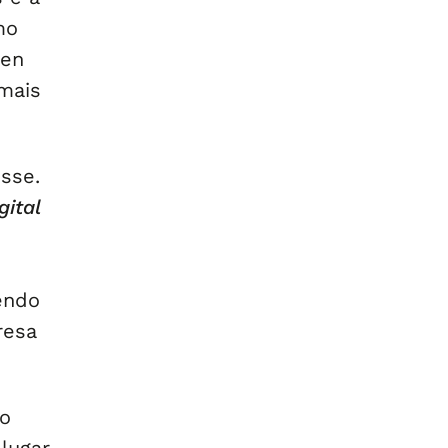
mo
Gen
mais
isse.
gital
endo
resa
ao