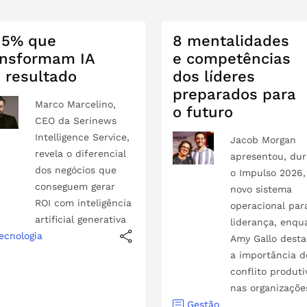
 5% que
8 mentalidades
ansformam IA
e competências
 resultado
dos líderes
preparados para
Marco Marcelino,
o futuro
CEO da Serinews
Intelligence Service,
Jacob Morgan
revela o diferencial
apresentou, du
dos negócios que
o Impulso 2026
conseguem gerar
novo sistema
ROI com inteligência
operacional par
artificial generativa
liderança, enqu
ecnologia
Amy Gallo dest
a importância d
conflito produti
nas organizaçõe
Gestão