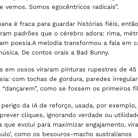
 vemos. Somos egocêntricos radicais”.
a é fraca para guardar histórias fiéis, entã
ram padrões que o cérebro adora: rima, métr
ram poesia.A melodia transformou a fala em c
música. De contos orais a Bad Bunny.
s em ossos viraram pinturas rupestres de 45
sia: com tochas de gordura, paredes irregula
 “dançarem”, como se fossem os primeiros fi
perigo da IA de reforço, usada, por exemplo,
rever cliques, ignorando verdade ou utilidad
a que evolui para maximizar engajamento, vir
ulo’, como os besouros-macho australianos