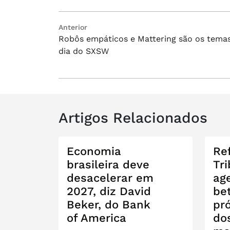
Navegação
Post
Anterior
Robôs empáticos e Mattering são os tema
anterior:
de
dia do SXSW
Post
Artigos Relacionados
Economia
Re
brasileira deve
Tri
desacelerar em
ag
2027, diz David
be
Beker, do Bank
pr
of America
do