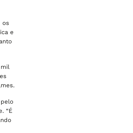
o os
ica e
anto
 mil
res
lmes.
 pelo
e. “É
ando