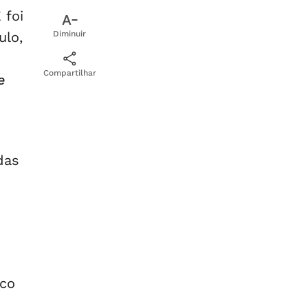
 foi
ulo,
Diminuir
e
Compartilhar
e
das
ico