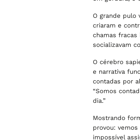
O grande pulo 
criaram e contr
chamas fracas 
socializavam c
O cérebro sapi
e narrativa fu
contadas por a
“Somos contado
dia.”
Mostrando for
provou: vemos 
impossível assi