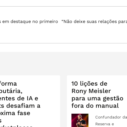
Próximo
s em destaque no primeiro
“Não deixe suas relações para
post:
forma
10 lições de
butária,
Rony Meisler
entes de IA e
para uma gestão
ts desafiam a
fora do manual
óxima fase
Confundador d
s
Reserva e