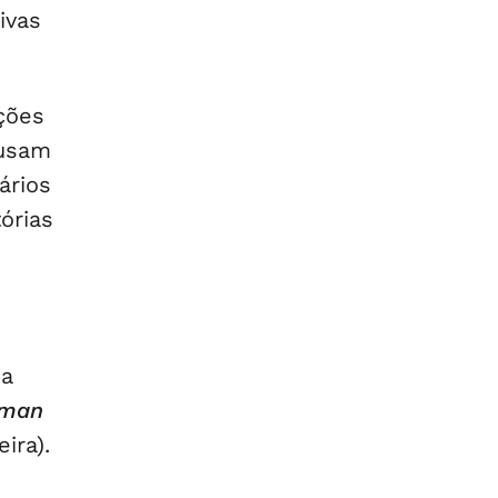
ivas
ções
ausam
ários
órias
ia
Human
ira).