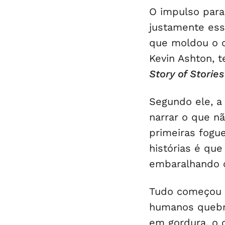
O impulso para 
justamente esse
que moldou o c
Kevin Ashton, t
Story of Stories
Segundo ele, a
narrar o que nã
primeiras fogue
histórias é que
embaralhando 
Tudo começou h
humanos quebra
em gordura, o 