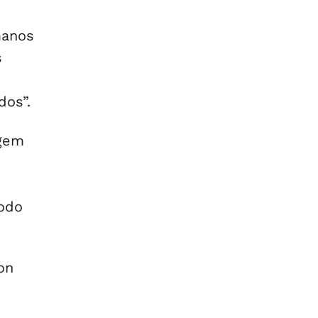
manos
s
dos”.
agem
todo
on