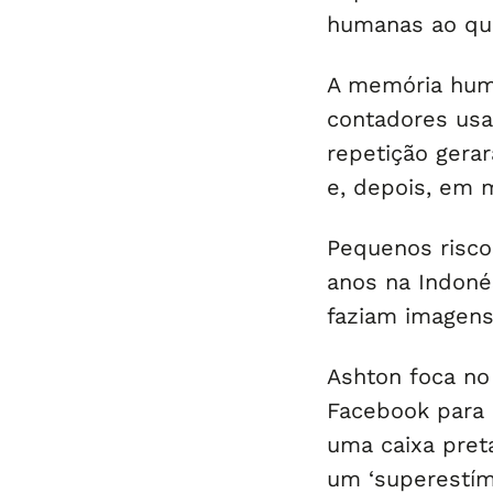
humanas ao que
A memória human
contadores usa
repetição gera
e, depois, em 
Pequenos risco
anos na Indoné
faziam imagens
Ashton foca no 
Facebook para p
uma caixa pret
um ‘superestím