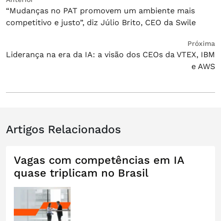
Navegação
“Mudanças no PAT promovem um ambiente mais
anterior:
de
competitivo e justo”, diz Júlio Brito, CEO da Swile
Post
Próximo
Próxima
Liderança na era da IA: a visão dos CEOs da VTEX, IBM
post:
e AWS
Artigos Relacionados
Vagas com competências em IA
quase triplicam no Brasil