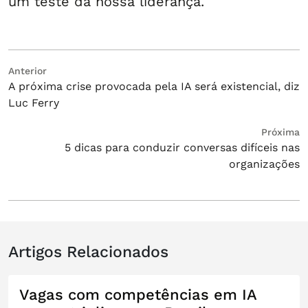
um teste da nossa liderança.”
Navegação
Post
Anterior
A próxima crise provocada pela IA será existencial, diz
anterior:
de
Luc Ferry
Post
Próximo
Próxima
5 dicas para conduzir conversas difíceis nas
post:
organizações
Artigos Relacionados
Vagas com competências em IA