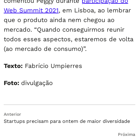
comentou Peggy durante
participação do
Web Summit 2021
, em Lisboa, ao lembrar
que o produto ainda nem chegou ao
mercado. “Quando conseguirmos reunir
todos esses aspectos, estaremos de volta
(ao mercado de consumo)”.
Texto:
Fabrício Umpierres
Foto:
divulgação
Navegação
Post
Anterior
Startups precisam para ontem de maior diversidade
anterior:
de
Post
Próximo
Próxima