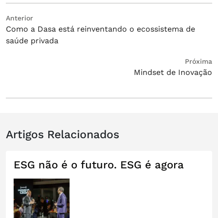
Navegação
Post
Anterior
Como a Dasa está reinventando o ecossistema de
anterior:
de
saúde privada
Post
Próximo
Próxima
Mindset de Inovação
post:
Artigos Relacionados
ESG não é o futuro. ESG é agora