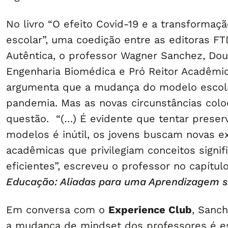
No livro “O efeito Covid-19 e a transforma
escolar”, uma coedição entre as editoras F
Autêntica, o professor Wagner Sanchez, Do
Engenharia Biomédica e Pró Reitor Acadêmic
argumenta que a mudança do modelo escola
pandemia. Mas as novas circunstâncias colo
questão. “(…) É evidente que tentar preserv
modelos é inútil, os jovens buscam novas e
acadêmicas que privilegiam conceitos signifi
eficientes”, escreveu o professor no capítul
Educação: Aliadas para uma Aprendizagem si
Em conversa com o
Experience Club
, Sanc
a mudança de mindset dos professores é es