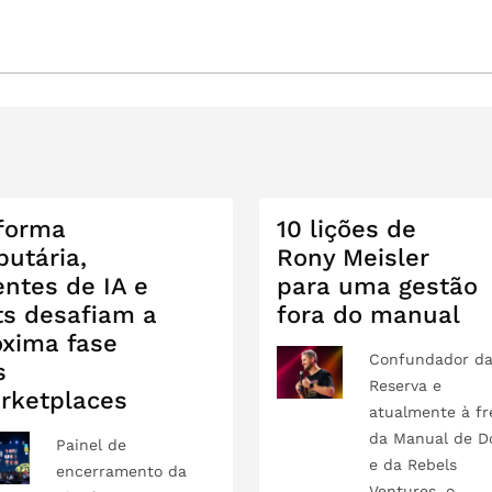
forma
10 lições de
butária,
Rony Meisler
entes de IA e
para uma gestão
ts desafiam a
fora do manual
óxima fase
Confundador d
s
Reserva e
rketplaces
atualmente à fr
da Manual de D
Painel de
e da Rebels
encerramento da
Ventures, o