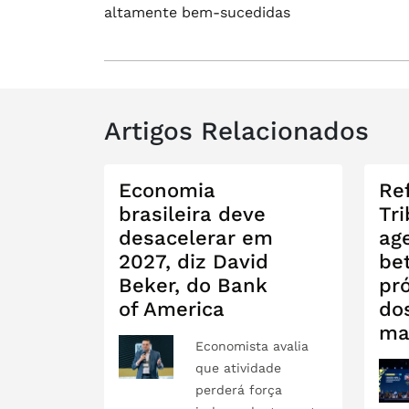
de
altamente bem-sucedidas
Post
Artigos Relacionados
Economia
Re
brasileira deve
Tri
desacelerar em
ag
2027, diz David
be
Beker, do Bank
pr
of America
do
ma
Economista avalia
que atividade
perderá força