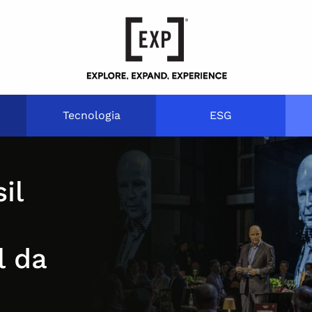
Tecnologia
ESG
il
l da