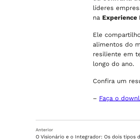
líderes empres
na
Experience
Ele compartilh
alimentos do m
resiliente em 
longo do ano.
Confira um res
–
Faça o downl
Navegação
Post
Anterior
O Visionário e o Integrador: Os dois tipos
anterior: