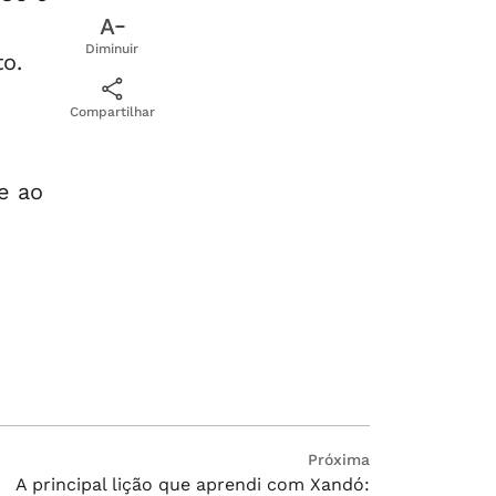
Diminuir
to.
Compartilhar
e ao
róximo
Próxima
A principal lição que aprendi com Xandó:
ost: