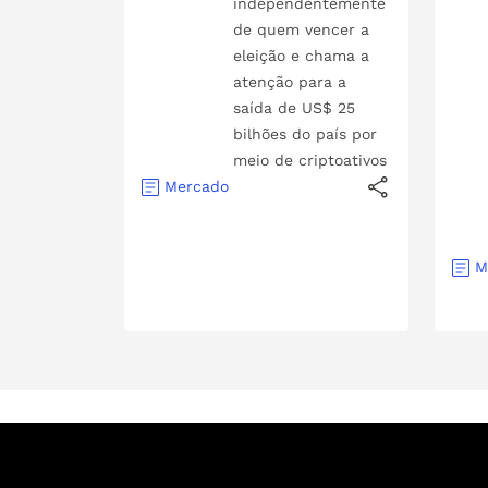
independentemente
de quem vencer a
eleição e chama a
atenção para a
saída de US$ 25
bilhões do país por
meio de criptoativos
Mercado
M