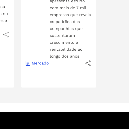
apresenta estudo
rou
com mais de 7 mil
s no
empresas que revela
rce
os padrões das
companhias que
sustentaram
crescimento e
rentabilidade ao
longo dos anos
Mercado