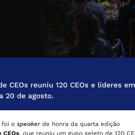
de CEOs reuniu 120 CEOs e líderes em
 20 de agosto.
ó
foi o
speaker
de honra da quarta edição
e CEOs
, que reuniu um gupo seleto de 120 C