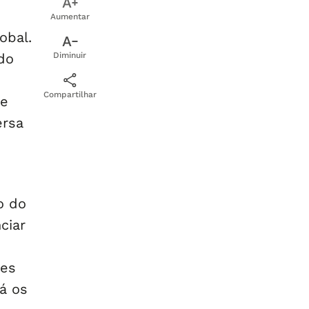
Aumentar
lobal.
do
Diminuir
Compartilhar
de
ersa
o do
ciar
des
á os