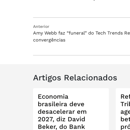
Navegação
Post
Anterior
Amy Webb faz “funeral” do Tech Trends Re
anterior:
de
convergências
Post
Artigos Relacionados
Economia
Re
brasileira deve
Tri
desacelerar em
ag
2027, diz David
be
Beker, do Bank
pr