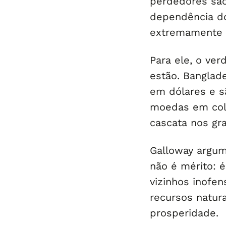
perdedores são
dependência do
extremamente v
Para ele, o ver
estão. Banglade
em dólares e s
moedas em cola
cascata nos gr
Galloway argum
não é mérito: é
vizinhos inofen
recursos natura
prosperidade.