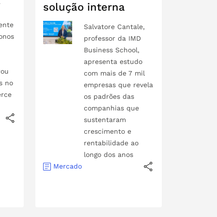
a
solução interna
ente
Salvatore Cantale,
onos
professor da IMD
Business School,
apresenta estudo
rou
com mais de 7 mil
s no
empresas que revela
rce
os padrões das
companhias que
sustentaram
crescimento e
rentabilidade ao
longo dos anos
Mercado