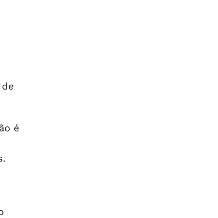
 de
ão é
s.
o