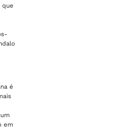
o que
ós-
ndalo
ana é
mais
e
 um
um em