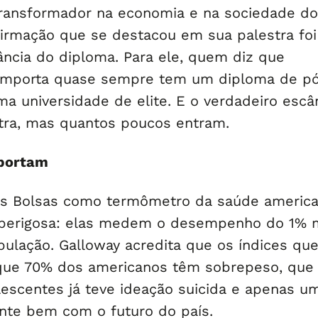
ransformador na economia e na sociedade d
afirmação que se destacou em sua palestra foi
ância do diploma. Para ele, quem diz que
 importa quase sempre tem um diploma de p
a universidade de elite. E o verdadeiro escâ
ra, mas quantos poucos entram.
mportam
as Bolsas como termômetro da saúde americ
 perigosa: elas medem o desempenho do 1% 
pulação. Galloway acredita que os índices qu
que 70% dos americanos têm sobrepeso, que
escentes já teve ideação suicida e apenas 
ente bem com o futuro do país.