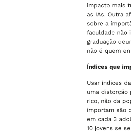
impacto mais t
as IAs. Outra 
sobre a import
faculdade não
graduação deum
não é quem ent
Índices que i
Usar índices d
uma distorção
rico, não da po
importam são 
em cada 3 adol
10 jovens se s