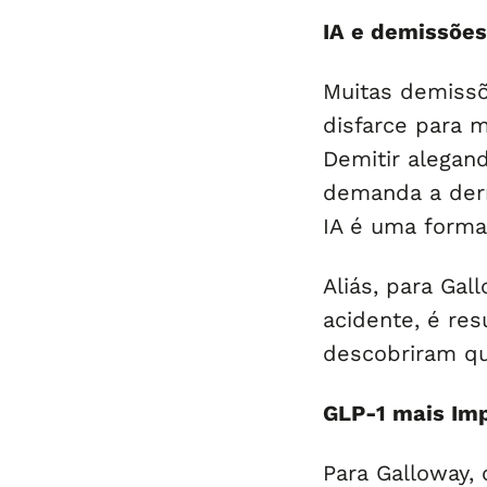
IA e demissões
Muitas demissõ
disfarce para 
Demitir alegand
demanda a derr
IA é uma forma
Aliás, para Gal
acidente, é re
descobriram qu
GLP-1 mais Imp
Para Galloway,