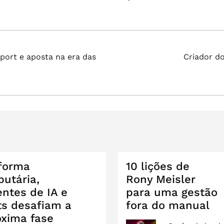
Próximo
port e aposta na era das
Criador do
post:
forma
10 lições de
butária,
Rony Meisler
entes de IA e
para uma gestão
ts desafiam a
fora do manual
óxima fase