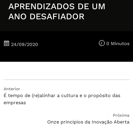
APRENDIZADOS DE UM
ANO DESAFIADOR
0 Minutos
24/09/2020
Navegação
Post
Anterior
É tempo de (re)alinhar a cultura e o propósito das
anterior:
de
empresas
Post
Próximo
Próxima
Onze princípios da Inovação Aberta
post: