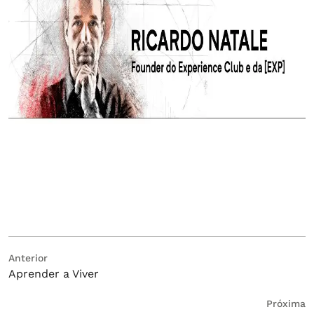
Navegação
Post
Anterior
Aprender a Viver
anterior:
de
Post
Próximo
Próxima