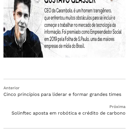
Navegação
Post
Anterior
Cinco princípios para liderar e formar grandes times
anterior:
de
Post
Próximo
Próxima
Solinftec aposta em robótica e crédito de carbono
post: