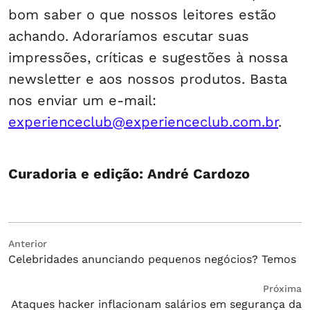
bom saber o que nossos leitores estão
achando. Adoraríamos escutar suas
impressões, críticas e sugestões à nossa
newsletter e aos nossos produtos. Basta
nos enviar um e-mail:
experienceclub@experienceclub.com.br
.
Curadoria e edição: André Cardozo
Navegação
Post
Anterior
Celebridades anunciando pequenos negócios? Temos
anterior:
de
Post
Próximo
Próxima
Ataques hacker inflacionam salários em segurança da
post: