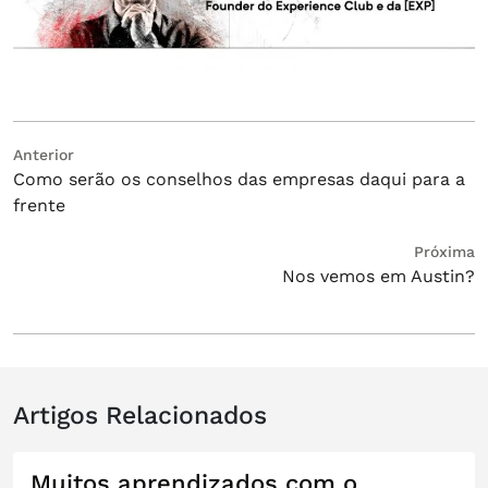
Navegação
Post
Anterior
Como serão os conselhos das empresas daqui para a
anterior:
de
frente
Post
Próximo
Próxima
Nos vemos em Austin?
post:
Artigos Relacionados
Muitos aprendizados com o