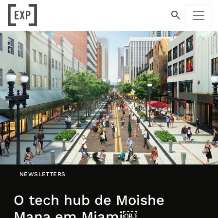
NEWSLETTERS
O tech hub de Moishe
Mana em Miami￼