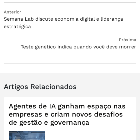
Navegação
Post
Anterior
Semana Lab discute economia digital e liderança
anterior:
de
estratégica
Post
Próximo
Próxima
Teste genético indica quando você deve morrer
post:
Artigos Relacionados
Agentes de IA ganham espaço nas
empresas e criam novos desafios
de gestão e governança