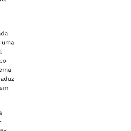
ada
e uma
a
ico
tema
traduz
 em
à
r