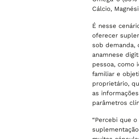
Cálcio, Magnési
É nesse cenári
oferecer suple
sob demanda, c
anamnese digit
pessoa, como id
familiar e obje
proprietário, qu
as informações
parâmetros clín
“Percebi que o
suplementação 