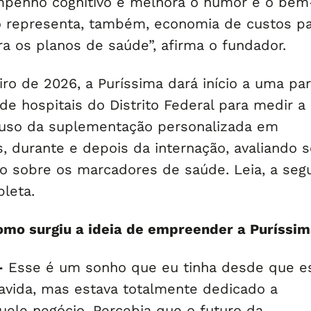
mpenho cognitivo e melhora o humor e o bem
so representa, também, economia de custos pa
a os planos de saúde”, afirma o fundador.
eiro de 2026, a Puríssima dará início a uma par
e hospitais do Distrito Federal para medir a
 uso da suplementação personalizada em
, durante e depois da internação, avaliando 
o sobre os marcadores de saúde. Leia, a segui
leta.
como surgiu a ideia de empreender a Puríssi
–
Esse é um sonho que eu tinha desde que e
ravida, mas estava totalmente dedicado a
uele negócio. Percebia que o futuro da