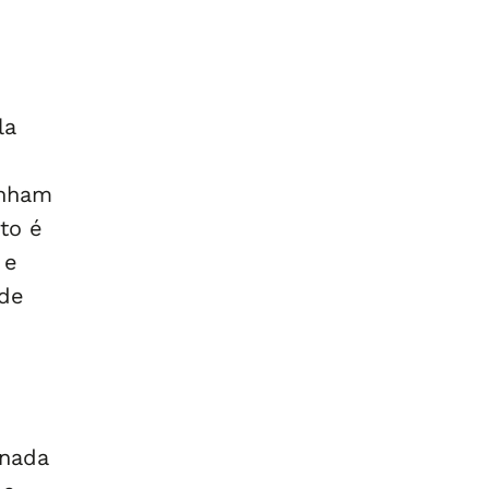
la
inham
to é
 e
ade
rnada