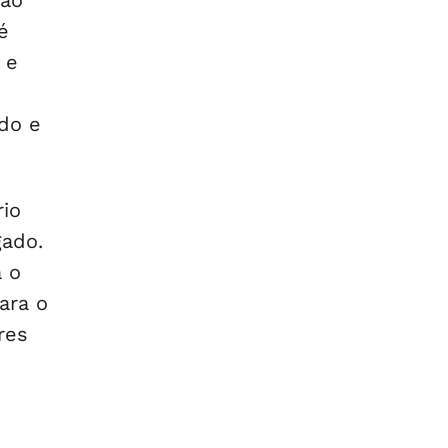
são
é
 e
ado e
io
gado.
a o
ara o
res