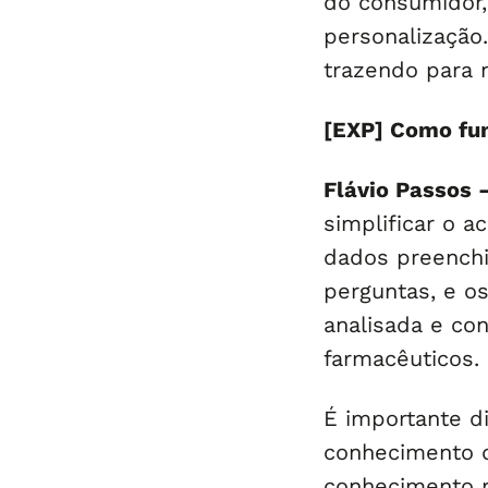
do consumidor,
personalização.
trazendo para 
[EXP] Como fun
Flávio Passos
simplificar o 
dados preenchi
perguntas, e o
analisada e con
farmacêuticos.
É importante d
conhecimento d
conhecimento m