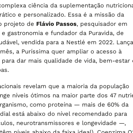
complexa ciência da suplementação nutricion
rático e personalizado. Essa é a missão da
o projeto de
Flávio Passos
, pesquisador em
o e gastronomia e fundador da Puravida, de
udável, vendida para a Nestlé em 2022. Lanç
 mês, a Puríssima quer ampliar o acesso à
para dar mais qualidade de vida, bem-estar 
as.
acionais revelam que a maioria da população
nge níveis ótimos na maior parte dos 47 nutr
organismo, como proteína — mais de 60% da
ial está abaixo do nível recomendado para
ulos, neurotransmissores e longevidade —,
êm níveis abaixo da faixa ideal), Coenzima Q