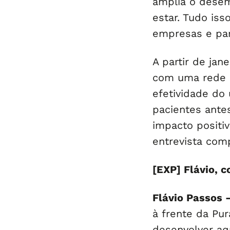
amplia o dese
estar. Tudo is
empresas e par
A partir de jan
com uma rede d
efetividade do
pacientes antes
impacto positiv
entrevista comp
[EXP] Flávio, 
Flávio Passos 
à frente da Pu
desenvolver aq