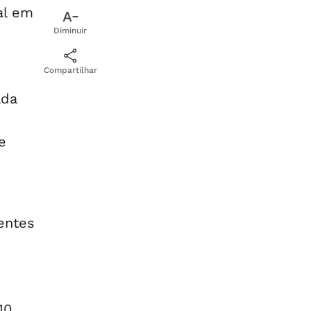
al em
Diminuir
Compartilhar
ada
e
ientes
10,