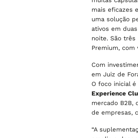
muitas cápsula
mais eficazes e
uma solução pe
ativos em duas
noite. São três
Premium, com v
Com investimen
em Juiz de Fora
O foco inicial 
Experience Cl
mercado B2B, 
de empresas, c
“A suplementaç