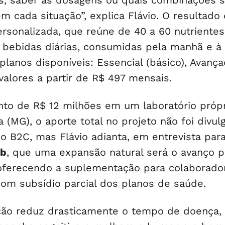
s, saber as dosagens ou quais combinações 
m cada situação”, explica Flávio. O resultado 
rsonalizada, que reúne de 40 a 60 nutrientes
 bebidas diárias, consumidas pela manhã e à
 planos disponíveis: Essencial (básico), Avanç
alores a partir de R$ 497 mensais.
to de R$ 12 milhões em um laboratório própr
 (MG), o aporte total no projeto não foi divul
é o B2C, mas Flávio adianta, em entrevista par
ub
, que uma expansão natural será o avanço p
oferecendo a suplementação para colaborado
om subsídio parcial dos planos de saúde.
ão reduz drasticamente o tempo de doença,