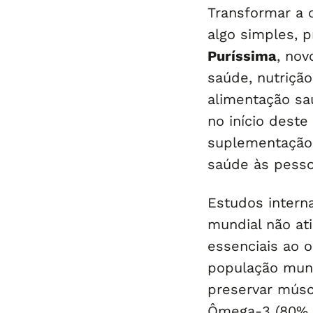
Transformar a 
algo simples, p
Puríssima
, nov
saúde, nutriçã
alimentação sa
no início deste
suplementação 
saúde às pesso
Estudos intern
mundial não ati
essenciais ao 
população mund
preservar músc
Ômega-3 (80% t