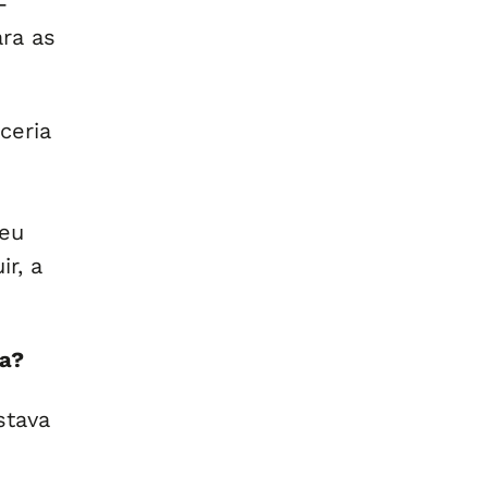
-
ra as
ceria
seu
r, a
ma?
stava