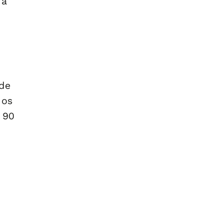
 a
 de
 os
 90