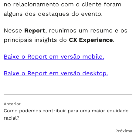
no relacionamento com o cliente foram
alguns dos destaques do evento.
Nesse
Report
, reunimos um resumo e os
principais insights do
CX Experience
.
Baixe o Report em versão mobile.
Baixe o Report em versão desktop.
Navegação
Post
Anterior
Como podemos contribuir para uma maior equidade
anterior:
de
racial?
Post
Próximo
Próxima