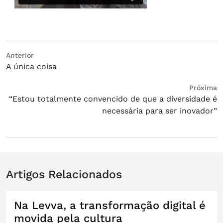
Navegação
Post
Anterior
A única coisa
anterior:
de
Post
Próximo
Próxima
“Estou totalmente convencido de que a diversidade é
post:
necessária para ser inovador”
Artigos Relacionados
Na Levva, a transformação digital é
movida pela cultura