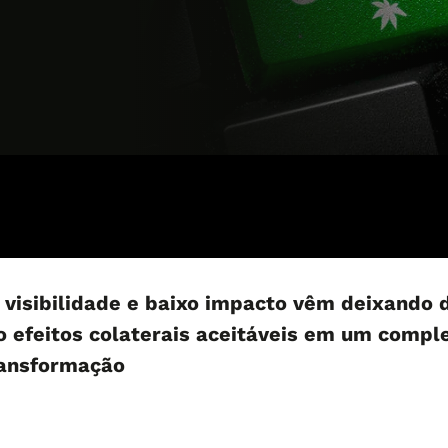
m visibilidade e baixo impacto vêm deixando 
o efeitos colaterais aceitáveis em um compl
ransformação