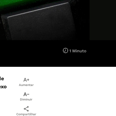
1 Minuto
de
Aumentar
exo
Diminuir
Compartilhar