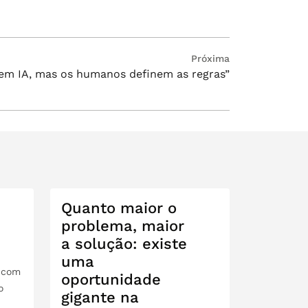
Próxima
 em IA, mas os humanos definem as regras”
Quanto maior o
problema, maior
a solução: existe
uma
l com
oportunidade
o
gigante na
n