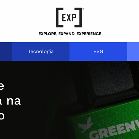
Tecnologia
ESG
e
a na
o