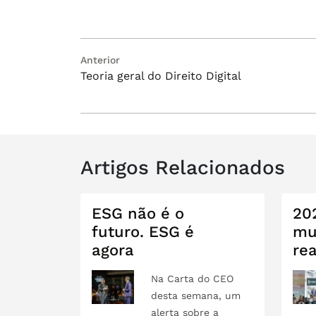
Navegação
Post
Anterior
Teoria geral do Direito Digital
anterior:
de
Post
Artigos Relacionados
ESG não é o
20
futuro. ESG é
mu
agora
re
Na Carta do CEO
desta semana, um
alerta sobre a