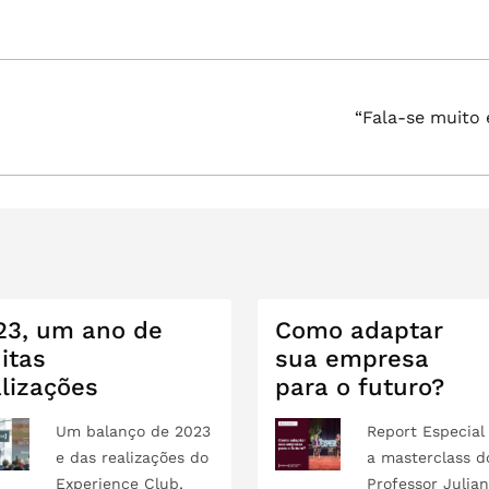
Próximo
“Fala-se muito
post:
23, um ano de
Como adaptar
itas
sua empresa
alizações
para o futuro?
Um balanço de 2023
Report Especia
e das realizações do
a masterclass d
Experience Club,
Professor Julia