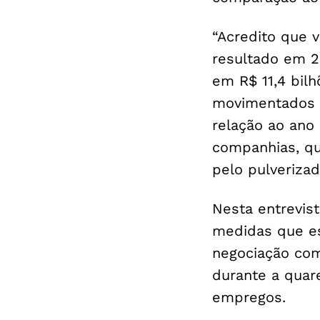
“Acredito que
resultado em 20
em R$ 11,4 bil
movimentados 
relação ao ano 
companhias, q
pelo pulveriza
Nesta entrevis
medidas que e
negociação com
durante a quar
empregos.