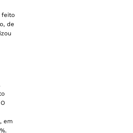
feito
o, de
izou
a
to
 O
s, em
5%.