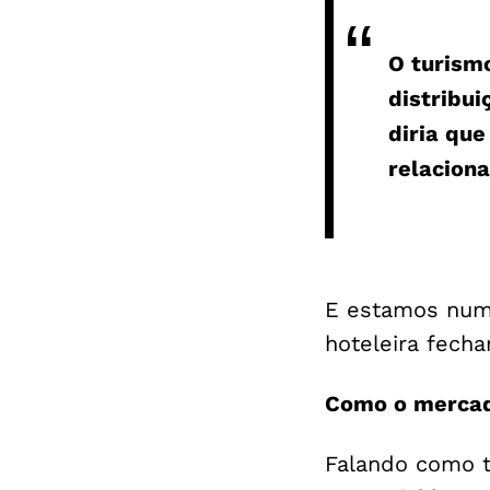
O turism
distribu
diria qu
relacion
E estamos numa 
hoteleira fech
Como o mercad
Falando como t