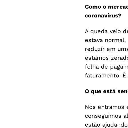
Como o mercad
coronavírus?
A queda veio d
estava normal,
reduzir em uma
estamos zerado
folha de pagam
faturamento. É
O que está sen
Nós entramos e
conseguimos alg
estão ajudando