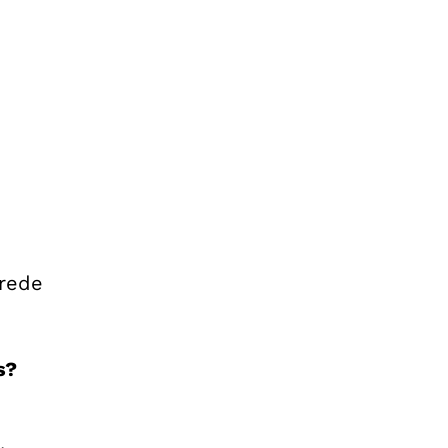
 rede
s?