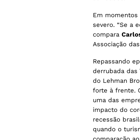
Em momentos cr
severo. “Se a e
compara
Carlo
Associação das
Repassando epi
derrubada das 
do Lehman Bro
forte à frente.
uma das empres
impacto do cor
recessão brasi
quando o turis
comparação ao