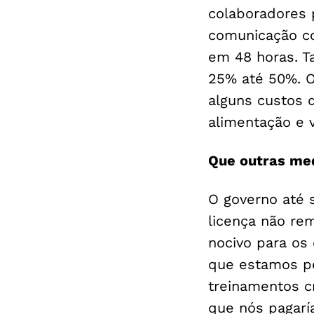
colaboradores p
comunicação co
em 48 horas. T
25% até 50%. O
alguns custos 
alimentação e v
Que outras med
O governo até 
licença não re
nocivo para os
que estamos p
treinamentos c
que nós pagarí