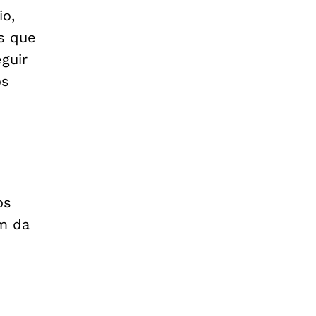
io,
es que
guir
os
os
m da