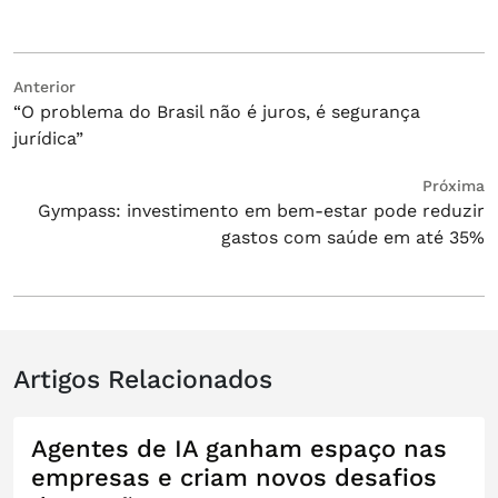
Navegação
Post
Anterior
“O problema do Brasil não é juros, é segurança
anterior:
de
jurídica”
Post
Próximo
Próxima
Gympass: investimento em bem-estar pode reduzir
post:
gastos com saúde em até 35%
Artigos Relacionados
Agentes de IA ganham espaço nas
empresas e criam novos desafios