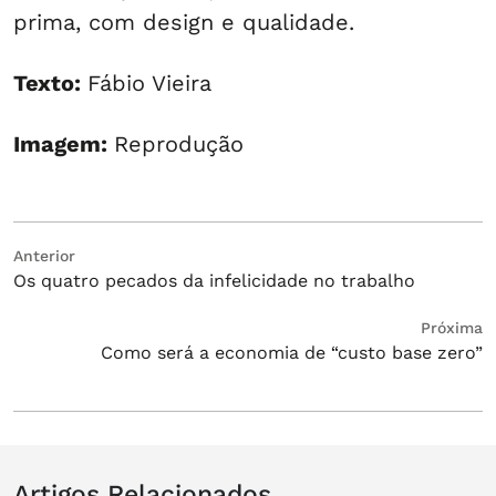
prima, com design e qualidade.
Texto:
Fábio Vieira
Imagem:
Reprodução
Navegação
Post
Anterior
Os quatro pecados da infelicidade no trabalho
anterior:
de
Post
Próximo
Próxima
Como será a economia de “custo base zero”
post:
Artigos Relacionados