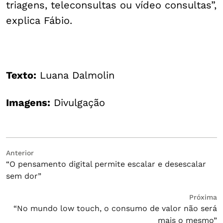
triagens, teleconsultas ou vídeo consultas”,
explica Fábio.
Texto:
Luana Dalmolin
Imagens:
Divulgação
Navegação
Post
Anterior
“O pensamento digital permite escalar e desescalar
anterior:
de
sem dor”
Post
Próximo
Próxima
“No mundo low touch, o consumo de valor não será
post:
mais o mesmo”