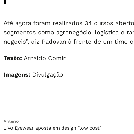
Até agora foram realizados 34 cursos abert
segmentos como agronegócio, logística e t
negócio”, diz Padovan à frente de um time d
Texto:
Arnaldo Comin
Imagens:
Divulgação
Navegação
Post
Anterior
Livo Eyewear aposta em design "low cost"
anterior:
de