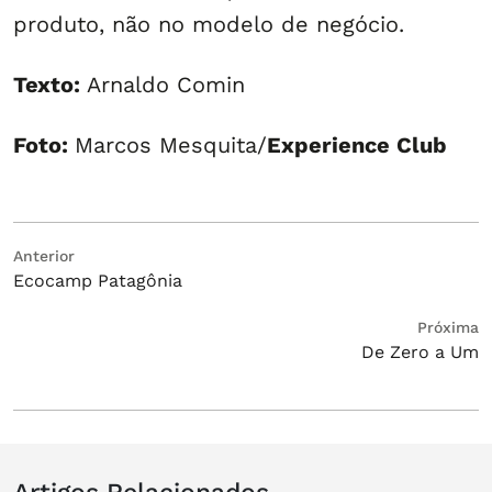
produto, não no modelo de negócio.
Texto:
Arnaldo Comin
Foto:
Marcos Mesquita/
Experience Club
Navegação
Post
Anterior
Ecocamp Patagônia
anterior:
de
Post
Próximo
Próxima
De Zero a Um
post: