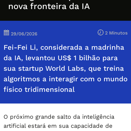
nova fronteira da IA
2 Minutos
29/06/2026
Fei-Fei Li, considerada a madrinha
da IA, levantou US$ 1 bilhão para
sua startup World Labs, que treina
algoritmos a interagir com o mundo
físico tridimensional
O próximo grande salto da inteligência
artificial estará em sua capacidade de