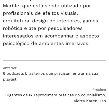
Marble, que está sendo utilizado por
profissionais de efeitos visuais,
arquitetura, design de interiores, games,
robótica e até por pesquisadores
interessados em acompanhar o aspecto
psicológico de ambientes imersivos.
Navegação
Post
Anterior
6 podcasts brasileiros que precisam entrar na sua
anterior:
de
playlist
Post
Próximo
Próxima
Gigantes de IA reproduzem práticas do colonialismo,
post:
alerta Karen Hao