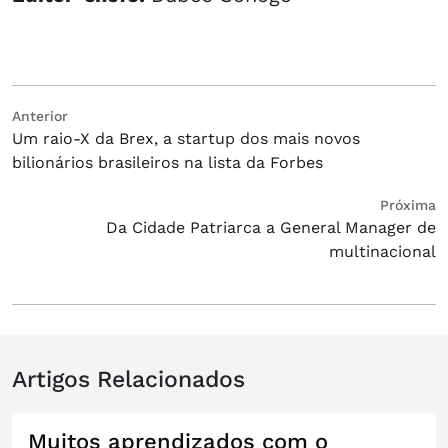
Navegação
Post
Anterior
Um raio-X da Brex, a startup dos mais novos
anterior:
de
bilionários brasileiros na lista da Forbes
Post
Próximo
Próxima
Da Cidade Patriarca a General Manager de
post:
multinacional
Artigos Relacionados
Muitos aprendizados com o