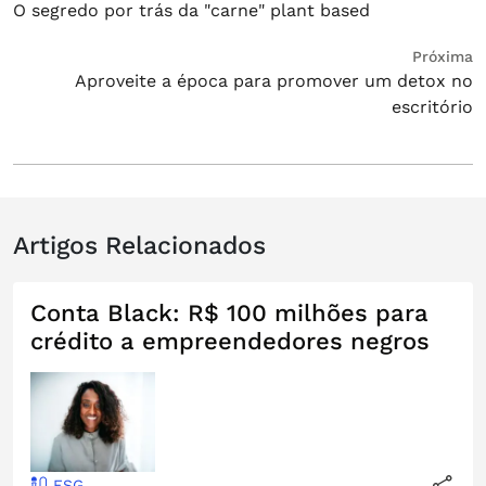
O segredo por trás da "carne" plant based
anterior:
de
Post
Próximo
Próxima
Aproveite a época para promover um detox no
post:
escritório
Artigos Relacionados
Conta Black: R$ 100 milhões para
crédito a empreendedores negros
ESG