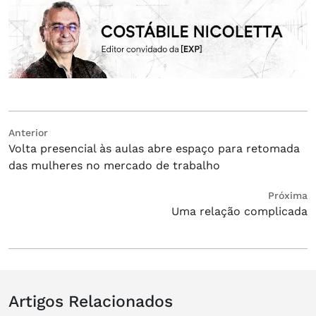
Navegação
Post
Anterior
Volta presencial às aulas abre espaço para retomada
anterior:
de
das mulheres no mercado de trabalho
Post
Próximo
Próxima
Uma relação complicada
post:
Artigos Relacionados