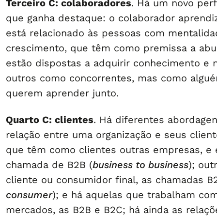
Terceiro C: colaboradores
. Há um novo perf
que ganha destaque: o colaborador aprendiz
está relacionado às pessoas com mentalida
crescimento, que têm como premissa a abun
estão dispostas a adquirir conhecimento e
outros como concorrentes, mas como alg
querem aprender junto.
Quarto C: clientes
. Há diferentes abordagen
relação entre uma organização e seus clien
que têm como clientes outras empresas, e 
chamada de B2B (
business to business
); ou
cliente ou consumidor final, as chamadas B
consumer
); e há aquelas que trabalham c
mercados, as B2B e B2C; há ainda as relaçõ