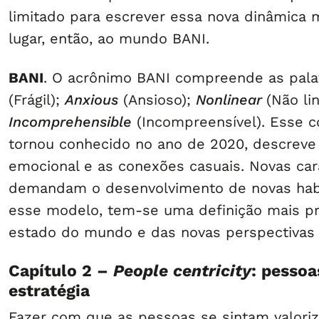
limitado para escrever essa nova dinâmica 
lugar, então, ao mundo BANI.
BANI
. O acrônimo BANI compreende as pal
(Frágil);
Anxious
(Ansioso);
Nonlinear
(Não lin
Incomprehensible
(Incompreensível). Esse c
tornou conhecido no ano de 2020, descreve
emocional e as conexões casuais. Novas cara
demandam o desenvolvimento de novas hab
esse modelo, tem-se uma definição mais pr
estado do mundo e das novas perspectivas 
Capítulo 2 –
People centricity
: pessoa
estratégia
Fazer com que as pessoas se sintam valori