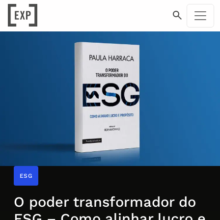
ESG
O poder transformador do
ESG – Como alinhar lucro e