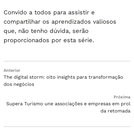
Convido a todos para assistir e
compartilhar os aprendizados valiosos
que, não tenho dúvida, serão
proporcionados por esta série.
Navegação
Post
Anterior
The digital storm: oito insights para transformação
anterior:
de
dos negócios
Post
Próximo
Próxima
Supera Turismo une associações e empresas em prol
post:
da retomada