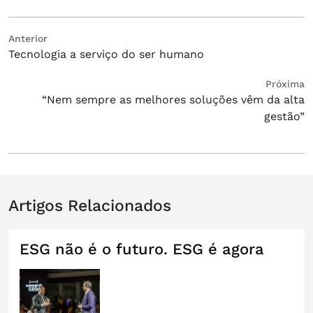
Navegação
Post
Anterior
Tecnologia a serviço do ser humano
anterior:
de
Post
Próximo
Próxima
“Nem sempre as melhores soluções vêm da alta
post:
gestão”
Artigos Relacionados
ESG não é o futuro. ESG é agora