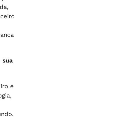
da,
ceiro
ranca
e sua
iro é
gia,
undo.