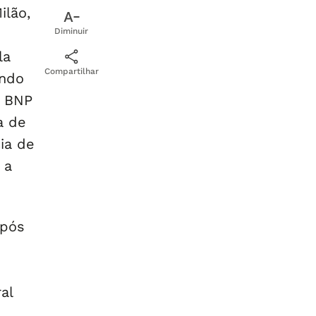
lão,
Diminuir
la
Compartilhar
ando
o BNP
a de
ia de
 a
após
al
a