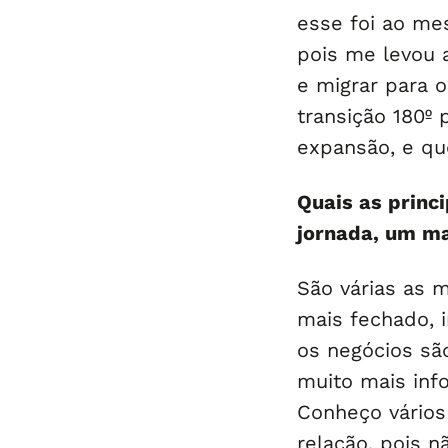
esse foi ao me
pois me levou 
e migrar para o
transição 180º
expansão, e qu
Quais as princ
jornada, um ma
São várias as 
mais fechado, 
os negócios sã
muito mais inf
Conheço vários
relação, pois n