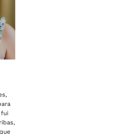
es,
para
fui
ibas,
 que