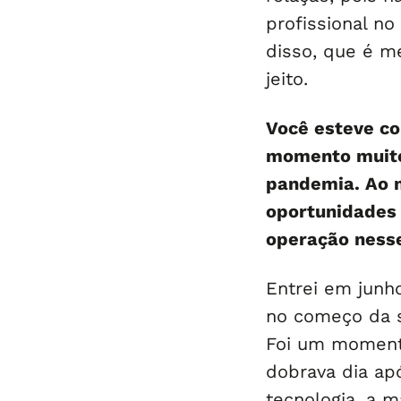
profissional no
disso, que é m
jeito.
Você esteve c
momento muito 
pandemia. Ao 
oportunidades 
operação ness
Entrei em junh
no começo da s
Foi um momento
dobrava dia ap
tecnologia, a m