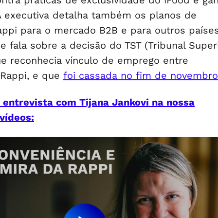
ontra práticas de exclusividade do iFood e ga
A executiva detalha também os planos de
ppi para o mercado B2B e para outros paíse
e fala sobre a decisão do TST (Tribunal Super
ue reconhecia vínculo de emprego entre
 Rappi, e que
foi cassada no fim de novembro
entrevista com Tijana Jankovi na nossa
vídeos: