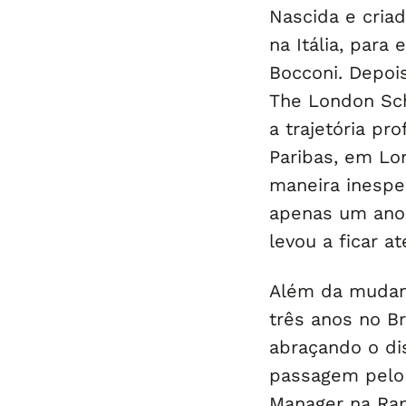
Nascida e criad
na Itália, para
Bocconi. Depoi
The London Scho
a trajetória pr
Paribas, em Lo
maneira inespe
apenas um ano 
levou a ficar a
Além da mudanç
três anos no Br
abraçando o di
passagem pelo 
Manager na Rap