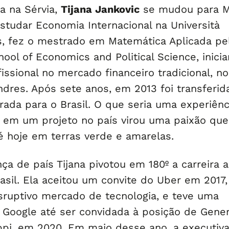
a na Sérvia,
Tijana Jankovic
se mudou para Mi
 estudar Economia Internacional na Università
s, fez o mestrado em Matemática Aplicada pe
ol of Economics and Political Science, inici
ofissional no mercado financeiro tradicional, n
ndres. Após sete anos, em 2013 foi transferid
rada para o Brasil. O que seria uma experiênc
em um projeto no país virou uma paixão que
té hoje em terras verde e amarelas.
a de país Tijana pivotou em 180º a carreira 
asil. Ela aceitou um convite do Uber em 2017,
sruptivo mercado de tecnologia, e teve uma
Google até ser convidada à posição de Gener
pi, em 2020. Em maio desse ano, a executiv