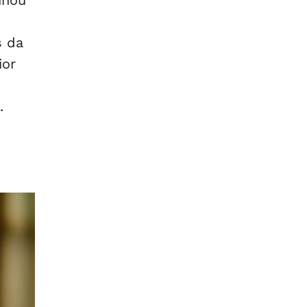
nhou
s da
ior
.