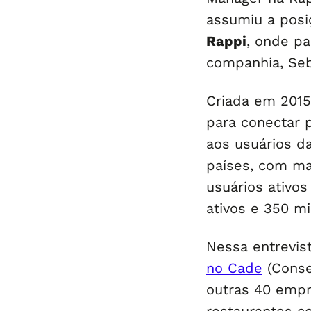
assumiu a pos
Rappi
, onde p
companhia, Seb
Criada em 2015
para conectar 
aos usuários d
países, com ma
usuários ativos
ativos e 350 mi
Nessa entrevis
no Cade
(Conse
outras 40 empr