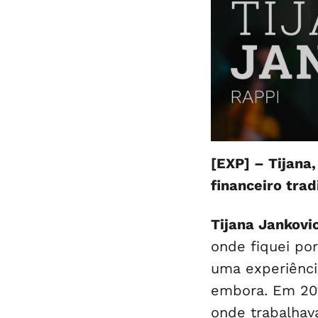
[EXP]
–
Tijana
financeiro tra
Tijana Jankovi
onde fiquei por
uma experiênci
embora. Em 201
onde trabalhav