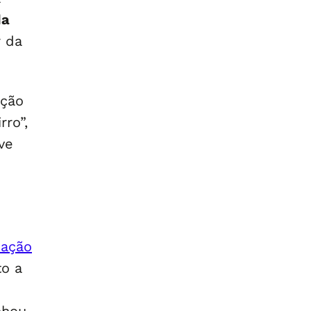
da
r da
ução
ro”,
ve
 ação
to a