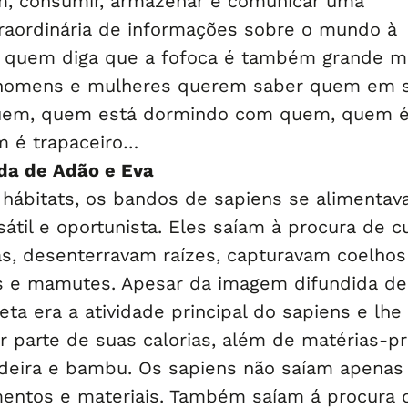
m, consumir, armazenar e comunicar uma
raordinária de informações sobre o mundo à
á quem diga que a fofoca é também grande m
 homens e mulheres querem saber quem em 
uem, quem está dormindo com quem, quem 
m é trapaceiro…
ida de Adão e Eva
 hábitats, os bandos de sapiens se alimenta
átil e oportunista. Eles saíam à procura de c
s, desenterravam raízes, capturavam coelhos
s e mamutes. Apesar da imagem difundida de
leta era a atividade principal do sapiens e lhe
r parte de suas calorias, além de matérias-p
deira e bambu. Os sapiens não saíam apenas
mentos e materiais. Também saíam á procura 