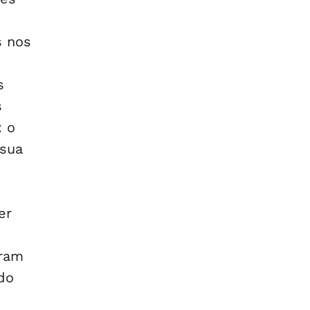
s nos
s
s
: o
 sua
er
aram
do