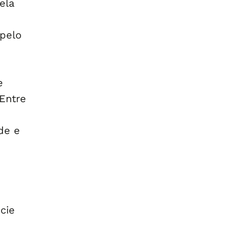
ela
pelo
e
Entre
de e
cie