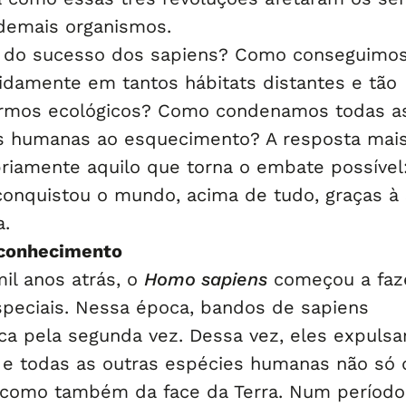
demais organismos.
o do sucesso dos sapiens? Como conseguimo
pidamente em tantos hábitats distantes e tão
ermos ecológicos? Como condenamos todas a
s humanas ao esquecimento? A resposta mai
priamente aquilo que torna o embate possível
onquistou o mundo, acima de tudo, graças à
a.
 conhecimento
mil anos atrás, o
Homo sapiens
começou a faz
speciais. Nessa época, bandos de sapiens
ica pela segunda vez. Dessa vez, eles expuls
 e todas as outras espécies humanas não só 
 como também da face da Terra. Num período