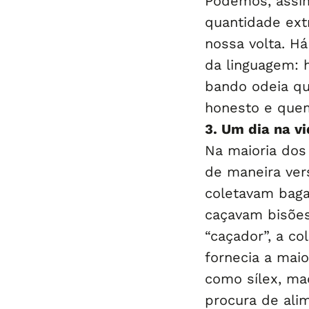
Podemos, assi
quantidade ext
nossa volta. H
da linguagem:
bando odeia q
honesto e que
3. Um dia na v
Na maioria dos
de maneira vers
coletavam baga
caçavam bisõe
“caçador”, a co
fornecia a maio
como sílex, ma
procura de ali