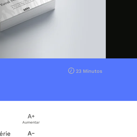
23 Minutos
Aumentar
érie