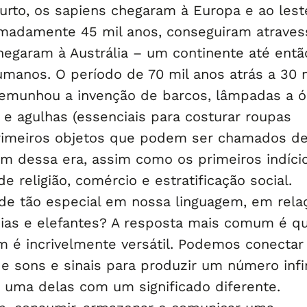
curto, os sapiens chegaram à Europa e ao lest
imadamente 45 mil anos, conseguiram atraves
hegaram à Austrália – um continente até entã
umanos. O período de 70 mil anos atrás a 30 
temunhou a invenção de barcos, lâmpadas a ó
 e agulhas (essenciais para costurar roupas
rimeiros objetos que podem ser chamados de
am dessa era, assim como os primeiros indíci
de religião, comércio e estratificação social.
 de tão especial em nossa linguagem, em rela
eias e elefantes? A resposta mais comum é q
m é incrivelmente versátil. Podemos conecta
de sons e sinais para produzir um número infi
a uma delas com um significado diferente.