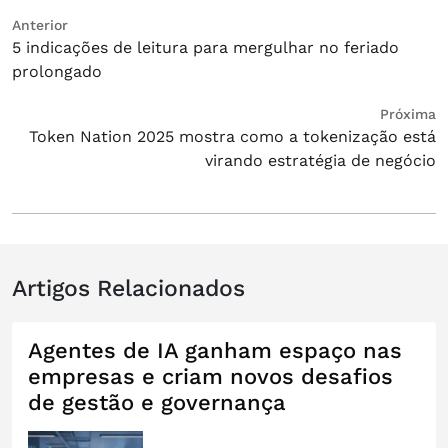
Navegação
Post
Anterior
5 indicações de leitura para mergulhar no feriado
anterior:
de
prolongado
Post
Próximo
Próxima
Token Nation 2025 mostra como a tokenização está
post:
virando estratégia de negócio
Artigos Relacionados
Agentes de IA ganham espaço nas
empresas e criam novos desafios
de gestão e governança