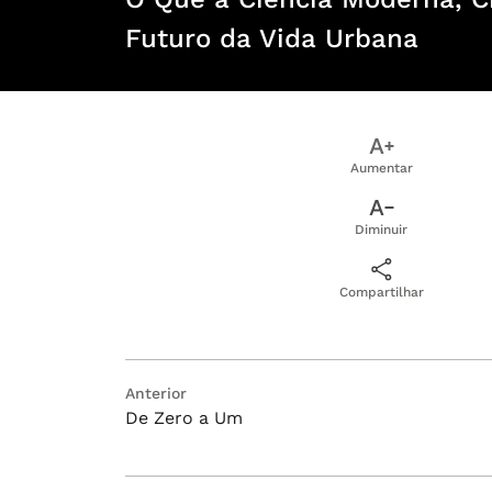
Futuro da Vida Urbana
Aumentar
Diminuir
Compartilhar
Navegação
Post
Anterior
De Zero a Um
anterior:
de
Post