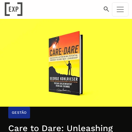
GESTÃO
Care to Dare: Unleashing