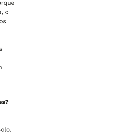
orque
, o
mos
s
m
es?
olo.