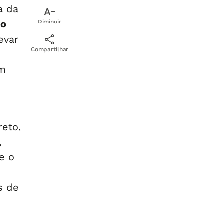
a da
Co
Diminuir
evar
Compartilhar
am
reto,
,
e o
s de