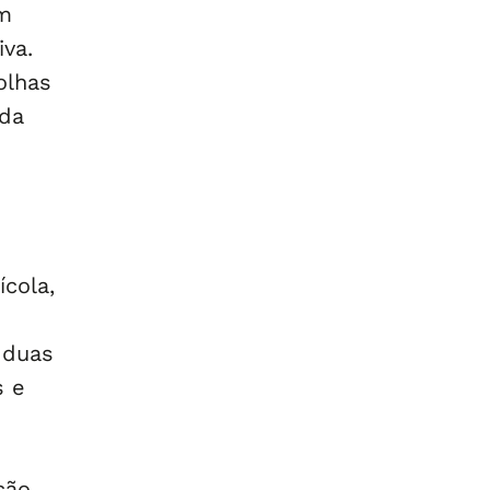
em
iva.
olhas
nda
cola,
 duas
s e
ção