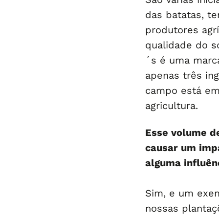
das batatas, t
produtores agr
qualidade do s
´s é uma marca
apenas três ing
campo está em
agricultura.
Esse volume d
causar um imp
alguma influên
Sim, e um exem
nossas plantaç