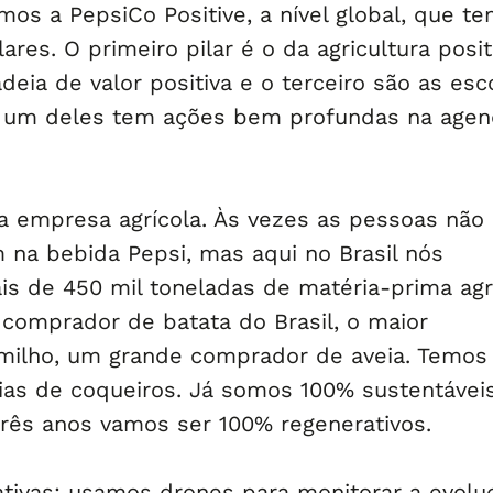
amos a PepsiCo Positive, a nível global, que t
ares. O primeiro pilar é o da agricultura posit
eia de valor positiva e o terceiro são as esc
a um deles tem ações bem profundas na age
empresa agrícola. Às vezes as pessoas não
na bebida Pepsi, mas aqui no Brasil nós
 de 450 mil toneladas de matéria-prima agrí
comprador de batata do Brasil, o maior
milho, um grande comprador de aveia. Temos
ias de coqueiros. Já somos 100% sustentávei
ês anos vamos ser 100% regenerativos.
iativas: usamos drones para monitorar a evolu