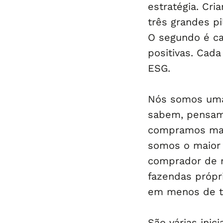
estratégia. Cri
três grandes pil
O segundo é cad
positivas. Cad
ESG.
Nós somos uma 
sabem, pensam 
compramos mais
somos o maior 
comprador de 
fazendas própr
em menos de tr
São várias inic