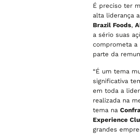
É preciso ter 
alta liderança
Brazil Foods
,
A
a sério suas a
comprometa a c
parte da remune
“É um tema mui
significativa t
em toda a lider
realizada na m
tema na
Confr
Experience Cl
grandes empre