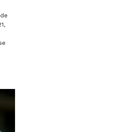
 de
1,
se