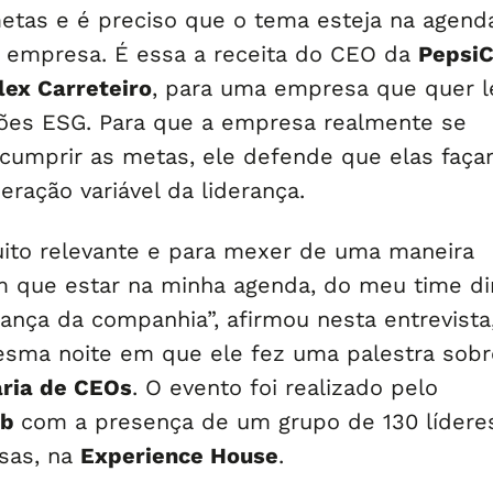
metas e é preciso que o tema esteja na agend
 a empresa. É essa a receita do CEO da
Pepsi
lex Carreteiro
, para uma empresa que quer l
ções ESG. Para que a empresa realmente se
umprir as metas, ele defende que elas faç
ração variável da liderança.
to relevante e para mexer de uma maneira
em que estar na minha agenda, do meu time di
ança da companhia”, afirmou nesta entrevista
esma noite em que ele fez uma palestra sobr
aria de CEOs
. O evento foi realizado pelo
ub
com a presença de um grupo de 130 lídere
sas, na
Experience House
.