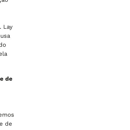
. Lay
 usa
 do
ela
e de
temos
e de