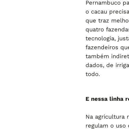
Pernambuco par
o cacau precis
que traz melhor
quatro fazenda
tecnologia, ju
fazendeiros qu
também indiret
dados, de irri
todo.
E nessa linha 
Na agricultura 
regulam o uso 