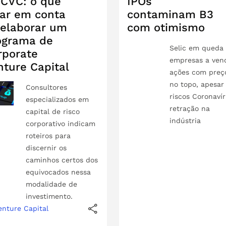
 CVC: o que
IPOs
var em conta
contaminam B3
 elaborar um
com otimismo
ograma de
Selic em queda 
rporate
empresas a ven
nture Capital
ações com preç
no topo, apesar
Consultores
riscos Coronaví
especializados em
retração na
capital de risco
indústria
corporativo indicam
roteiros para
discernir os
caminhos certos dos
equivocados nessa
modalidade de
investimento.
enture Capital