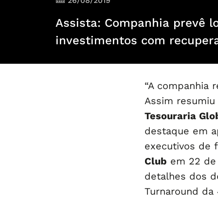
26/08/2019
Assista: Companhia prevê lon
investimentos com recupera
“A companhia re
Assim resumiu 
Tesouraria Glo
destaque em a
executivos de 
Club
em 22 de 
detalhes dos d
Turnaround da 