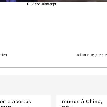
Próximo
tivo
Telha que gera e
post:
os e acertos
Imunes à China,