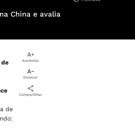
na China e avalia
Aumentar
 de
Diminuir
nce
Compartilhar
ia de
ndo: