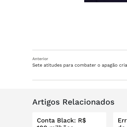
Navegação
Post
Anterior
Sete atitudes para combater o apagão cria
anterior:
de
Post
Artigos Relacionados
Conta Black: R$
Err