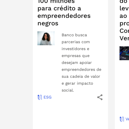
100 milhões
do
para crédito a
le
empreendedores
ao
negros
pr
Co
Banco busca
Ve
parcerias com
investidores e
empresas que
desejam apoiar
empreendedores de
sua cadeia de valor
e gerar impacto
social.
ESG
V