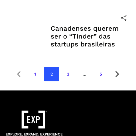
Canadenses querem
ser o “Tinder” das
startups brasileiras
Paginação
1
2
3
…
5
Página
Página
Página
Página
de
posts