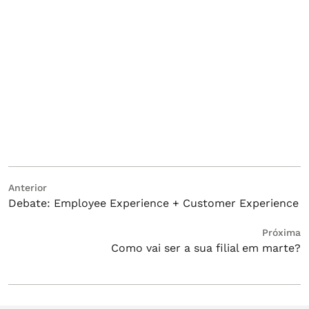
Navegação
Post
Anterior
Debate: Employee Experience + Customer Experience
anterior:
de
Post
Próximo
Próxima
Como vai ser a sua filial em marte?
post: