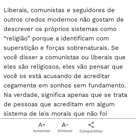
Liberais, comunistas e seguidores de
outros credos modernos não gostam de
descrever os próprios sistemas como
“religião” porque a identificam com
superstição e forças sobrenaturais. Se
você disser a comunistas ou liberais que
eles são religiosos, eles vão pensar que
você os está acusando de acreditar
cegamente em sonhos sem fundamento.
Na verdade, significa apenas que se trata
de pessoas que acreditam em algum
sistema de leis morais que não foi
inventado pelo homem e ao qual, apesar
Aumentar
Diminuir
disso, os humanos devem obedecer. Até
Compartilhar