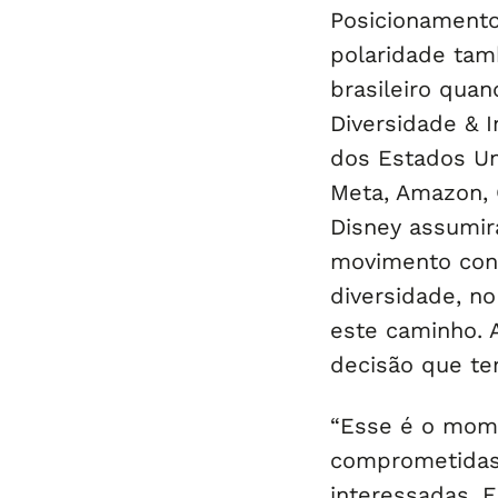
Posicionamento 
polaridade tam
brasileiro quan
Diversidade & I
dos Estados Un
Meta, Amazon, 
Disney assumir
movimento cons
diversidade, n
este caminho. A
decisão que tem
“Esse é o mom
comprometidas
interessadas. 