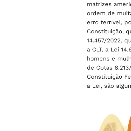
matrizes americ
ordem de muita
erro terrível, 
Constituição, q
14.457/2022, q
a CLT, a Lei 14
homens e mulh
de Cotas 8.213/
Constituição F
a Lei, são algu