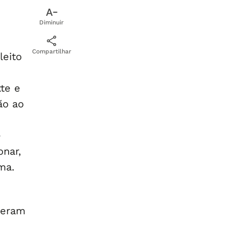
Diminuir
Compartilhar
leito
te e
ão ao
e
onar,
ma.
veram