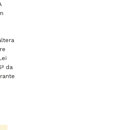
A
um
ltera
re
Lei
5º da
erante