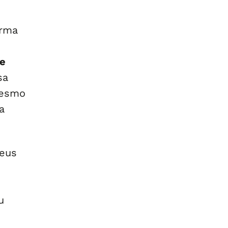
irma
e
sa
mesmo
a
seus
u