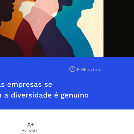
5 Minutos
as empresas se
 a diversidade é genuíno
Aumentar