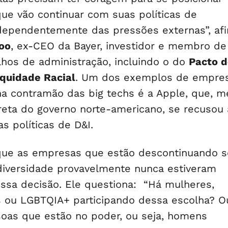
ue vão continuar com suas políticas de
ndependentemente das pressões externas”, af
oo
, ex-CEO da Bayer, investidor e membro de
lhos de administração, incluindo o do
Pacto d
quidade Racial
. Um dos exemplos de empre
na contramão das big techs é a Apple, que, 
reta do governo norte-americano, se recusou 
s políticas de D&I.
que as empresas que estão descontinuando 
iversidade provavelmente nunca estiveram
ssa decisão. Ele questiona: “Há mulheres,
 ou LGBTQIA+ participando dessa escolha? O
oas que estão no poder, ou seja, homens