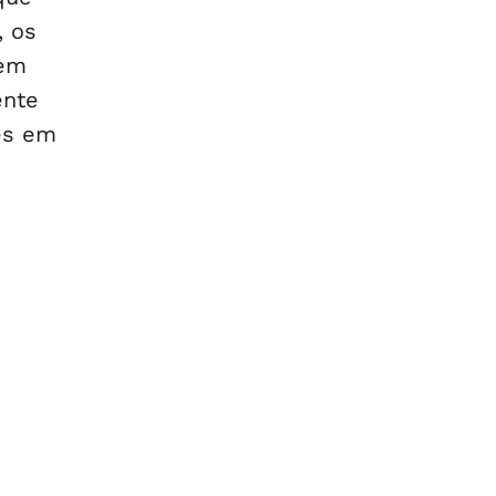
, os
 em
ente
es em