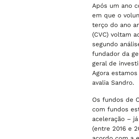
Após um ano co
em que o volum
terço do ano an
(CVC) voltam a
segundo análi
fundador da ge
geral de inves
Agora estamos 
avalia Sandro.
Os fundos de C
com fundos est
aceleração – j
(entre 2016 e 
acordo com a e