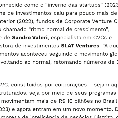
nhecido como o “inverno das startups” (2023
e de investimentos caiu para pouco mais d
terior (2022), fundos de Corporate Venture C
o chamado “ritmo normal de crescimento”,
se de
Sandro Valeri
, especialista em CVCs e
stora de investimentos
SLAT Ventures
. “A qu
timentos aconteceu seguindo o movimento glo
voltando ao normal, retomando números de 2
VC, constituídos por corporações – sejam aq
ruturados, seja por meio de seus programas
á movimentam mais de R$ 16 bilhões no Brasil
2023) e agora entram em um novo momento. 
mpresa de inteligência de negócios Distrito, 