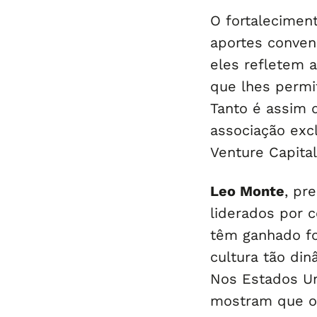
O fortalecimen
aportes conven
eles refletem 
que lhes permi
Tanto é assim
associação excl
Venture Capita
Leo Monte
, pr
liderados por 
têm ganhado fo
cultura tão di
Nos Estados Un
mostram que o