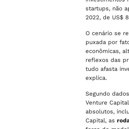
startups, não 
2022, de US$ 8
O cenário se re
puxada por fat
econômicas, alt
reflexos das pr
tudo afasta inv
explica.
Segundo dados 
Venture Capita
absolutos, inc
Capital, as
rod