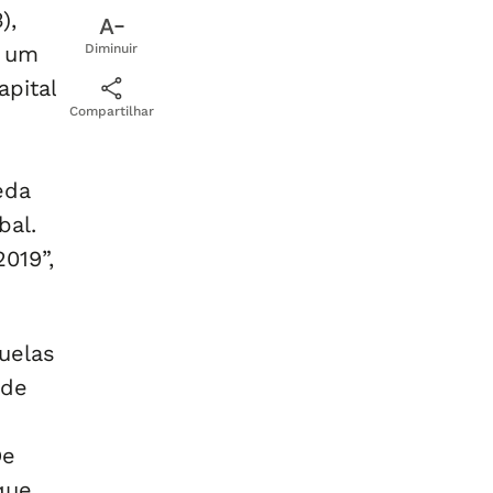
),
e um
Diminuir
apital
Compartilhar
eda
bal.
019”,
uelas
 de
De
que