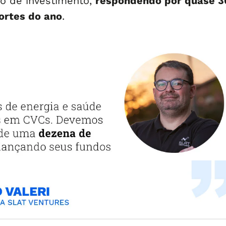
o de investimento,
respondendo por quase 
ortes do ano
.