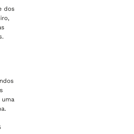
e dos
iro,
as
s.
undos
s
m uma
a.
6