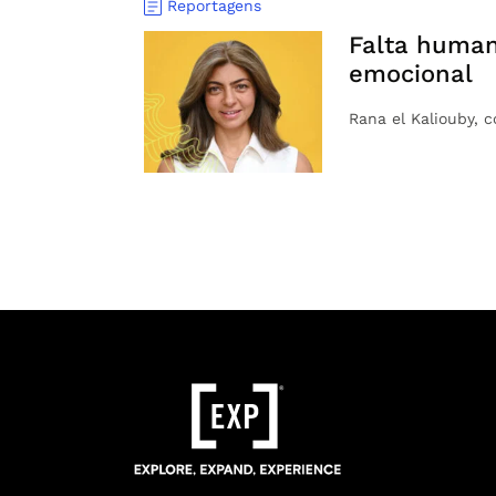
Reportagens
Falta humani
emocional
Rana el Kaliouby, 
Paginação
de
posts