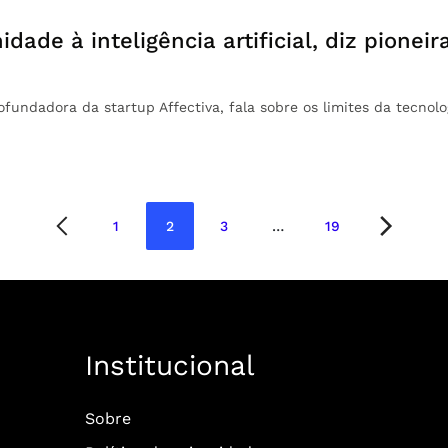
dade à inteligência artificial, diz pioneir
cofundadora da startup Affectiva, fala sobre os limites da tecn
1
2
3
…
19
Página
Página
Página
Página
Institucional
Sobre