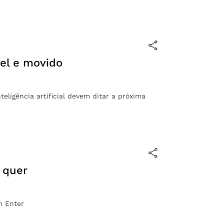
vel e movido
eligência artificial devem ditar a próxima
a quer
h Enter